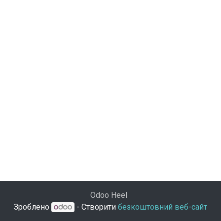
Odoo Heel
Зроблено
- Створити
безкоштовний веб-сайт